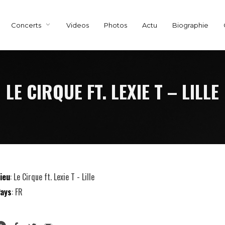
Concerts
Videos
Photos
Actu
Biographie
LE CIRQUE FT. LEXIE T – LILLE
ieu
: Le Cirque ft. Lexie T - Lille
ays
: FR