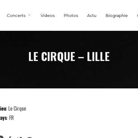
Concerts
Videos
Photos
Actu
Biographie
LE CIRQUE – LILLE
ieu
: Le Cirque
ays
: FR